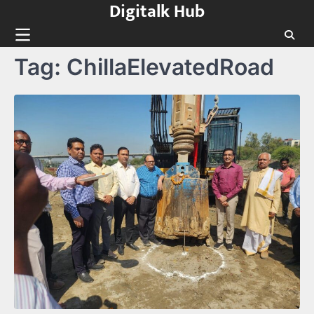
Digitalk Hub
Skip
to
content
Tag:
ChillaElevatedRoad