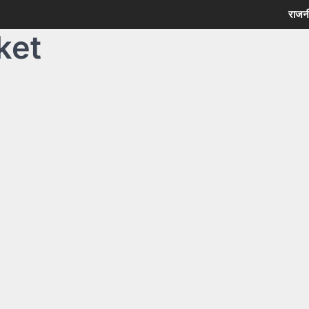
राजन
ket