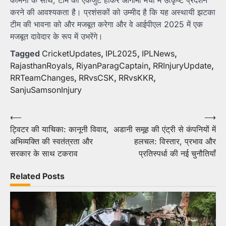
कामना के साथ, टीम को एकजुट होकर आगामी मैचों में उत्कृष्ट प्रदर्शन
करने की आवश्यकता है। प्रशंसकों को उम्मीद है कि यह अस्थायी झटका
टीम की भावना को और मजबूत करेगा और वे आईपीएल 2025 में एक
मजबूत दावेदार के रूप में उभरेंगे।
Tagged
CricketUpdates
,
IPL2025
,
IPLNews
,
RajasthanRoyals
,
RiyanParagCaptain
,
RRInjuryUpdate
,
RRTeamChanges
,
RRvsCSK
,
RRvsKKR
,
SanjuSamsonInjury
Post
⟵
⟶
ट्विटर की याचिका: कानूनी विवाद,
अडानी समूह की एंट्री से कंपनियों में
navigation
अभिव्यक्ति की स्वतंत्रता और
हलचल: विस्तार, प्रभाव और
सरकार के साथ टकराव
प्रतिस्पर्धा की नई चुनौतियाँ
Related Posts